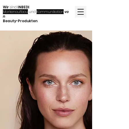
Wir
sind
INBEDI
Markenaufbau
und
Kommunikation
vo
n
Beauty-Produkten